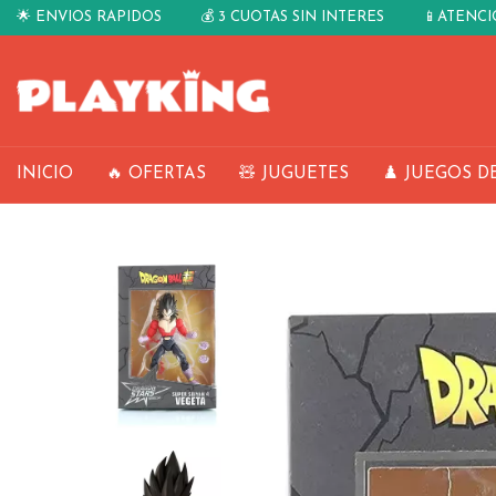
🌟 ENVIOS RAPIDOS
💰 3 CUOTAS SIN INTERES
📱ATENC
INICIO
🔥 OFERTAS
🧸 JUGUETES
♟️ JUEGOS D