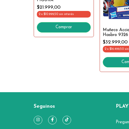
FIGURA
$21.999,00
2
x
$10.999,50
sin interés
ERS
Comprar
Muñeco Accio
Hasbro 9326 
nterés
$32.999,00
2
x
$16.499,50
sin
rar
Com
Seguinos
PLAY
Pregun