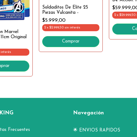
De Acción: 
$59.999,0
Soldaditos De Elite 25
Piezas Vulcanita -
2
x
$29.999,50
$5.999,00
2
x
$2.999,50
sin interés
n Marvel
11cm Original
 interés
prar
KING
Navegación
tas Frecuentes
🌟 ENVIOS RAPIDOS