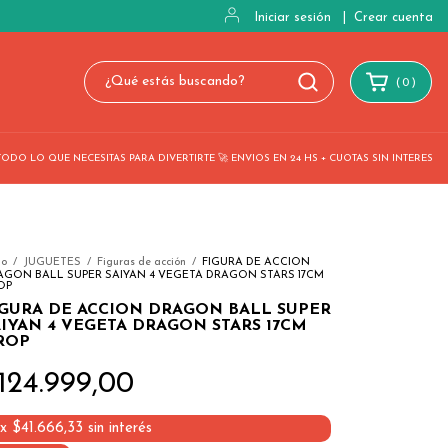
Iniciar sesión
|
Crear cuenta
(
0
)
TODO LO QUE NECESITAS PARA DIVERTIRTE 🚀 ENVIOS EN 24 HS + CUOTAS SIN INTERES
io
/
JUGUETES
/
Figuras de acción
/
FIGURA DE ACCION
AGON BALL SUPER SAIYAN 4 VEGETA DRAGON STARS 17CM
OP
IGURA DE ACCION DRAGON BALL SUPER
AIYAN 4 VEGETA DRAGON STARS 17CM
ROP
124.999,00
x
$41.666,33
sin interés