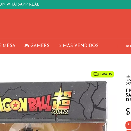
ION WHATSAPP REAL
E MESA
🎮 GAMERS
⭐ MÁS VENDIDOS
👑 
GRATIS
Inic
DR
DR
F
S
D
$
3